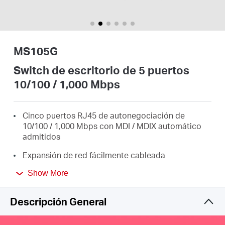
/
Español
MS105G
Switch de escritorio de 5 puertos
10/100 / 1,000 Mbps
Cinco puertos RJ45 de autonegociación de
10/100 / 1,000 Mbps con MDI / MDIX automático
admitidos
Expansión de red fácilmente cableada
Diseño compacto para disposición flexible
Show More
Configuración plug and play, no requiere
Descripción General
configuración
La tecnología Green Ethernet ahorra energía hasta