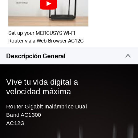
conexiones estables en toda tu casa para una
señal WiFi fuerte en cada rincón
Mayor Eficiencia de Red
- La tecnología MU-
MIMO permite que AC12G se comunique con
múltiples dispositivos al mismo tiempo,
Set up your MERCUSYS Wi-Fi
aumentando el rendimiento general de la red
Router via a Web Browser-AC12G
Conexión Inteligente
- Elige automáticamente la
Descripción General
mejor banda disponible para cada dispositivo
Compatible con IPTV e IPv6
Vive tu vida digital a
velocidad máxima
Router Gigabit Inalámbrico Dual
Band AC1300
AC12G