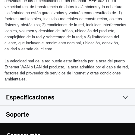
derivadas de las especificaciones del estándar IEEE 802.11. La
velocidad real de transferencia de datos inalámbricos y la cobertura
inalámbrica no están garantizadas y variarán como resultado de: 1)
factores ambientales, incluidos materiales de construcción, objetos
físicos y obstáculos; 2) condiciones de la red, incluidas interferencias
locales, volumen y densidad del tráfico, ubicación del producto,
complejidad de la red y sobrecarga de la red; y 3) limitaciones del
cliente, que incluyen el rendimiento nominal, ubicación, conexión,
calidad y estado del cliente.
La velocidad real de la red puede estar limitada por la tasa del puerto
Ethernet WAN o LAN del producto, la tasa admitida por el cable de red,
factores del proveedor de servicios de Internet y otras condiciones
ambientales.
Especificaciones
Wireless
Soporte
Software
Wireless Standards
Conocer más