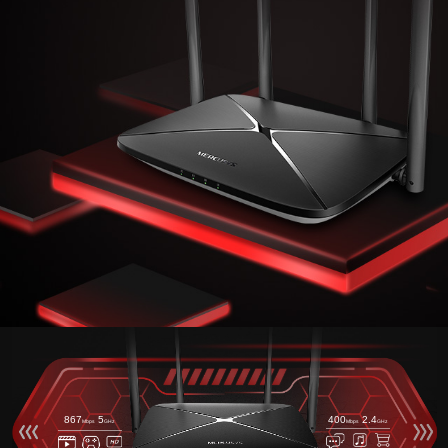
867
5
400
2.4
Mbps
GHz
Mbps
GHz