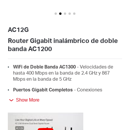
/
Español
AC12G
Router Gigabit inalámbrico de doble
banda AC1200
WiFi de Doble Banda AC1300
- Velocidades de
hasta 400 Mbps en la banda de 2.4 GHz y 867
Mbps en la banda de 5 GHz
Puertos Gigabit Completos
- Conexiones
ultrarrápidas para dispositivos cableados,
Show More
incluyendo consolas de juegos, PCs, Smart TVs y
más
Cobertura de Largo Alcance
- 4 antenas de alta
ganancia con Beamforming mejoran las