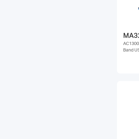
MA3
AC1300 
Band U