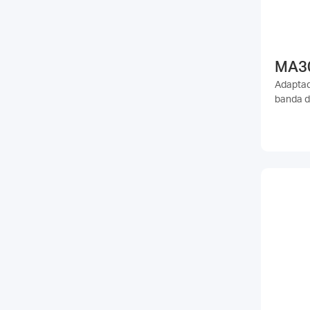
MA3
Adaptad
banda d