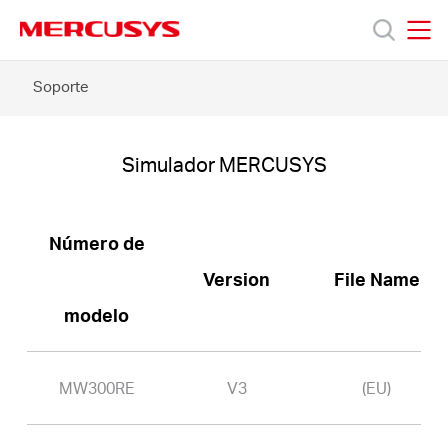
Click
to
skip
MERCUSYS
MERCUSYS
the
MW300RE
Soporte
Productos
navigation
-
bar
Simulador
MERCUSYS
Soporte
Simulador MERCUSYS
Conocer
Número de
más
Version
File Name
modelo
MW300RE
V3
(EU)
Mexico