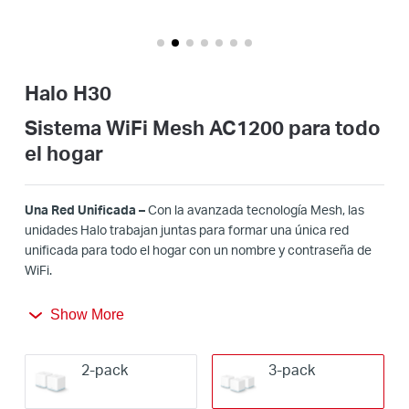
/
Español
Halo H30
Sistema WiFi Mesh AC1200 para todo
el hogar
Una Red Unificada –
Con la avanzada tecnología Mesh, las
unidades Halo trabajan juntas para formar una única red
unificada para todo el hogar con un nombre y contraseña de
WiFi
.
Roaming Continuo –
Cambia automáticamente entre Halos
Show More
mientras te mueves por tu casa, obteniendo siempre la mejor
señal para disfrutar de las conexiones más rápidas para todos
2-pack
3-pack
tus dispositivos.