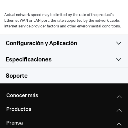
Actual network speed may be limited by the rate of the product's
Ethernet WAN or LAN port, the rate supported by the network cable,
Internet service provider factors and other environmental conditions.
Configuración y Aplicación
Especificaciones
Simple y Funcional
Wireless
Soporte
Software
Wireless Standards
Conocer más
Wi-Fi 6
Hardware
Operation Modes
IEEE 802.11ax/ac/n/a 5 GHz
Productos
Router, Access Point
IEEE 802.11ax/n/b/g 2.4 GHz
Others
Dimensions (W X D X H)
Prensa
5 × 3.2 × 3.3 in (128 × 81 × 83.7 mm)
Quality of Service
Signal Rate