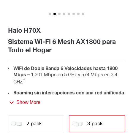
/
Español
Halo H70X
Sistema Wi-Fi 6 Mesh AX1800 para
Todo el Hogar
WiFi de Doble Banda 6 Velocidades hasta 1800
Mbps –
1,201 Mbps en 5 GHz y 574 Mbps en 2.4
†
GHz.
Roaming sin interrupciones con una red unificada
–
Las unidades Halo funcionan juntas para
Show More
cambiar automáticamente entre Halos mientras te
mueves por tu casa con un único nombre y
‡
contraseña WiFi unificados.
2-pack
3-pack
Cobertura para todo el hogar –
Cubre hasta 6000