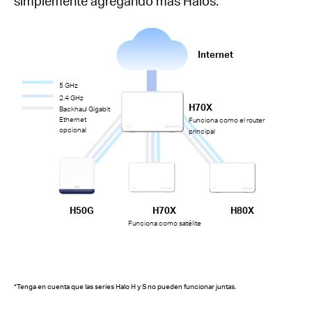
simplemente agregando más Halos.
Internet
5 GHz
2.4 GHz
H70X
Backhaul Gigabit
Ethernet
Funciona como el router
opcional
principal
H50G
H70X
H80X
Funciona como satélite
*Tenga en cuenta que las series Halo H y S no pueden funcionar juntas.