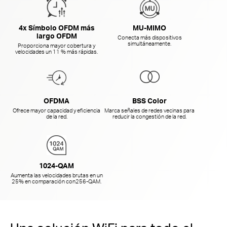
4x Símbolo OFDM más
MU-MIMO
largo OFDM
Conecta más dispositivos
simultáneamente.
Proporciona mayor cobertura y
velocidades un 11 % más rápidas.
OFDMA
BSS Color
Ofrece mayor capacidad y eficiencia
Marca señales de redes vecinas para
de la red.
reducir la congestión de la red.
1024-QAM
Aumenta las velocidades brutas en un
25% en comparación con
256-QAM.