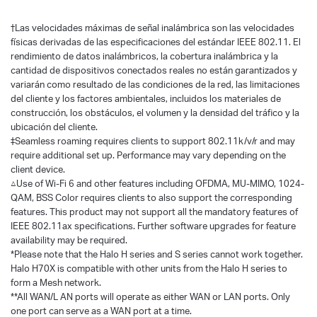
†
Las velocidades máximas de señal inalámbrica son las velocidades
físicas derivadas de las especificaciones del estándar IEEE 802.11. El
rendimiento de datos inalámbricos, la cobertura inalámbrica y la
cantidad de dispositivos conectados reales no están garantizados y
variarán como resultado de las condiciones de la red, las limitaciones
del cliente y los factores ambientales, incluidos los materiales de
construcción, los obstáculos, el volumen y la densidad del tráfico y la
ubicación del cliente.
‡Seamless roaming requires clients to support 802.11k/v/r and may
require additional set up. Performance may vary depending on the
client device.
△Use of Wi-Fi 6 and other features including OFDMA, MU-MIMO, 1024-
QAM, BSS Color requires clients to also support the corresponding
features. This product may not support all the mandatory features of
IEEE 802.11ax specifications. Further software upgrades for feature
availability may be required.
*Please note that the Halo H series and S series cannot work together.
Halo H70X is compatible with other units from the Halo H series to
form a Mesh network.
**All WAN/L AN ports will operate as either WAN or LAN ports. Only
one port can serve as a WAN port at a time.